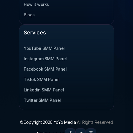
How it works
SMM Panel Türkiye
Blogs
SMM Panel Brazil
SMM Panel South Korea
Services
SMM Panel Egypt
YouTube SMM Panel
Read more
Instagram SMM Panel
Facebook SMM Panel
Tiktok SMM Panel
Linkedin SMM Panel
Twitter SMM Panel
©Copyright 2026 YoYo Media
All Rights Reserved