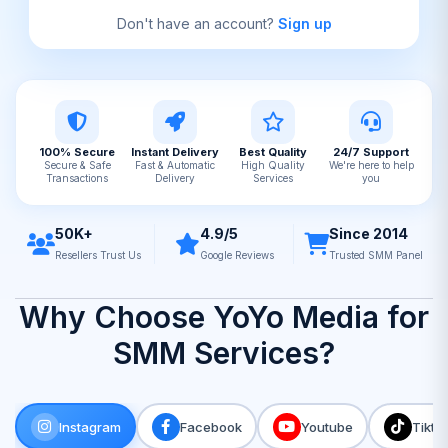
Don't have an account?
Sign up
100% Secure
Instant Delivery
Best Quality
24/7 Support
Secure & Safe
Fast & Automatic
High Quality
We're here to help
Transactions
Delivery
Services
you
50K+
4.9/5
Since 2014
Resellers Trust Us
Google Reviews
Trusted SMM Panel
Why Choose YoYo Media for
SMM Services?
Instagram
Facebook
Youtube
Tikto