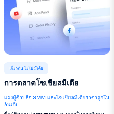
เกี่ยวกับ โยโย่ มีเดีย
การตลาดโซเชียลมีเดีย
แผงผู้ค้าปลีก SMM และโซเชียลมีเดียราคาถูกใน
อินเดีย