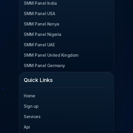
SMM Panel India
SMM Panel USA
SMM Panel Kenya
SMM Panel Nigeria
SMM Panel UAE
SMM Panel United Kingdom
SMM Panel Germany
SMM Panel Cameroon
Quick Links
SMM Panel Tanzania
Home
SMM Panel Uganda
Sign up
SMM Panel South Africa
Services
SMM Panel Indonesia
Api
SMM Panel France