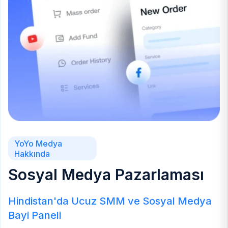
YoYo Medya
Hakkında
Sosyal Medya Pazarlaması
Hindistan'da Ucuz SMM ve Sosyal Medya
Bayi Paneli