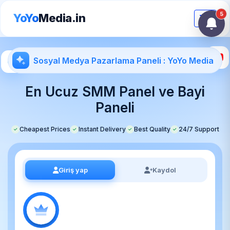
5
YoYo
Media.in
Toggle
Sosyal Medya Pazarlama Paneli : YoYo Media
En Ucuz SMM Panel ve Bayi
Paneli
Cheapest Prices
Instant Delivery
Best Quality
24/7 Support
✓
✓
✓
✓
Giriş yap
Kaydol