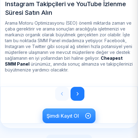
Instagram Takipçileri ve YouTube İzlenme
S
Süresi Satın Alın
Y
Arama Motoru Optimizasyonu (SEO) önemli miktarda zaman ve
So
çaba gerektirir ve arama sonuçları aracılığıyla işletmenizi ve
ar
markanızı organik olarak büyütmek gerçekten zor olabilir. İşte
bi
tam bu noktada SMM Panel imdadımıza yetişiyor. Facebook,
me
Instagram ve Twitter gibi sosyal ağ siteleri hızla potansiyel yeni
ol
müşterilere ulaşmanın ve mevcut müşterilere değer ve destek
da
sağlamanın en iyi yollarından biri haline geliyor.
Cheapest
SMM Panel
ürünümüz, anında sonuç almanıza ve takipçilerinizi
büyütmenize yardımcı olacaktır.
Şimdi Kayıt Ol