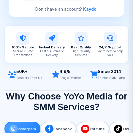
Don't have an account?
Kaydol
100% Secure
Instant Delivery
Best Quality
24/7 Support
Secure & Safe
Fast & Automatic
High Quality
We're here to help
Transactions
Delivery
Services
you
50K+
4.9/5
Since 2014
Resellers Trust Us
Google Reviews
Trusted SMM Panel
Why Choose YoYo Media for
SMM Services?
Instagram
Facebook
Youtube
Tikto