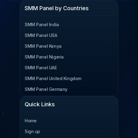
SMM Panel by Countries
SMM Panel India
SMM Panel USA
SMM Panel Kenya
SMM Panel Nigeria
SMM Panel UAE
SMM Panel United Kingdom
SMM Panel Germany
SMM Panel Cameroon
Quick Links
SMM Panel Tanzania
Home
SMM Panel Uganda
Sign up
SMM Panel South Africa