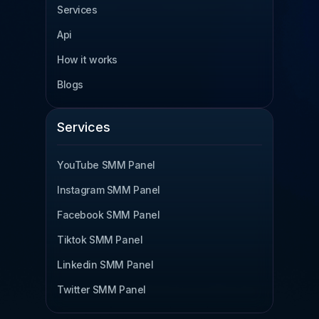
Services
SMM Panel Indonesia
Api
SMM Panel France
How it works
SMM Panel Türkiye
Blogs
SMM Panel Brazil
SMM Panel South Korea
Services
SMM Panel Egypt
YouTube SMM Panel
Read more
Instagram SMM Panel
Facebook SMM Panel
Tiktok SMM Panel
Linkedin SMM Panel
Twitter SMM Panel