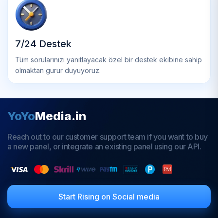
7/24 Destek
Tüm sorularınızı yanıtlayacak özel bir destek ekibine sahip
olmaktan gurur duyuyoruz.
YoYo
Media.in
Reach out to our customer support team if you want to buy
a new panel, or integrate an existing panel using our API.
Start Rising on Social media